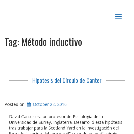
Toggle
navigat
Tag:
Método inductivo
Hipótesis del Círculo de Canter
Posted on
October 22, 2016
David Canter era un profesor de Psicología de la
Universidad de Surrey, Inglaterra. Desarrolló esta hipótesis
tras trabajar para la Scotland Yard en la investigación del
llamado “asesino del ferrocarril” creando un perfil criminal.