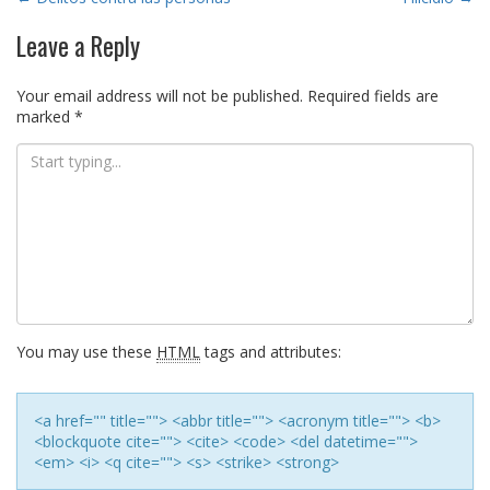
Post
navigation
Leave a Reply
Your email address will not be published.
Required fields are
marked
*
You may use these
HTML
tags and attributes:
<a href="" title=""> <abbr title=""> <acronym title=""> <b>
<blockquote cite=""> <cite> <code> <del datetime="">
<em> <i> <q cite=""> <s> <strike> <strong>