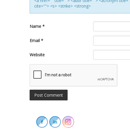
<a href="" title=""> <abbr title=""> <acronym titl
cite=""> <s> <strike> <strong>
Name
*
Email
*
Website