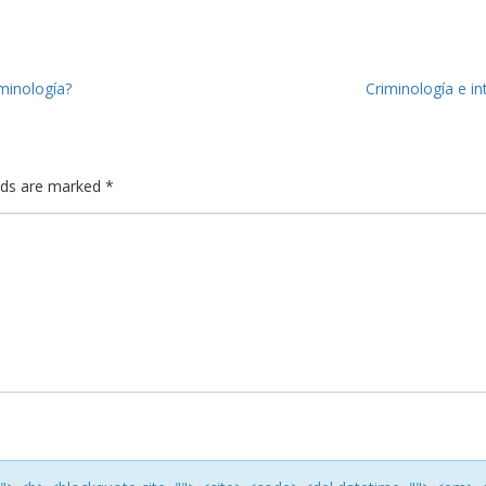
iminología?
Criminología e i
elds are marked
*