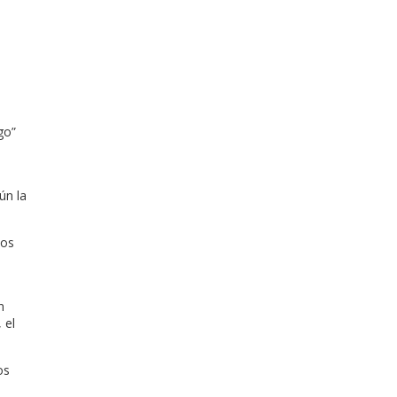
go”
ún la
los
n
 el
os