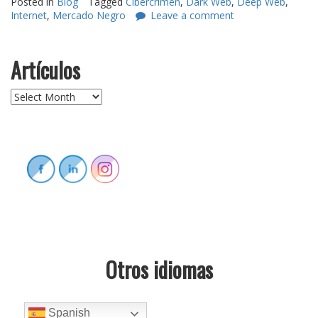
Posted in
Blog
Tagged
Cibercrimen
,
Dark Web
,
Deep Web
,
Internet
,
Mercado Negro
Leave a comment
Artículos
Artículos
Otros idiomas
Spanish